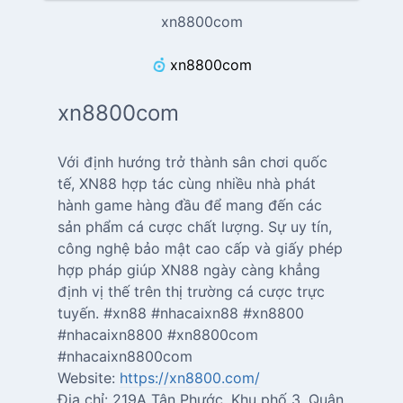
xn8800com
xn8800com
xn8800com
Với định hướng trở thành sân chơi quốc
tế, XN88 hợp tác cùng nhiều nhà phát
hành game hàng đầu để mang đến các
sản phẩm cá cược chất lượng. Sự uy tín,
công nghệ bảo mật cao cấp và giấy phép
hợp pháp giúp XN88 ngày càng khẳng
định vị thế trên thị trường cá cược trực
tuyến. #xn88 #nhacaixn88 #xn8800
#nhacaixn8800 #xn8800com
#nhacaixn8800com
Website:
https://xn8800.com/
Địa chỉ: 219A Tân Phước, Khu phố 3, Quận