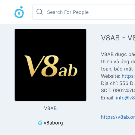
V8AB - V
V8AB được bảo
thiện và ứng d
toàn, bảo mật
Website:
https
Địa chỉ: 556 Đ
SĐT: 0902451
Email:
info@v8
V8AB
https://v8ab.o
v8aborg