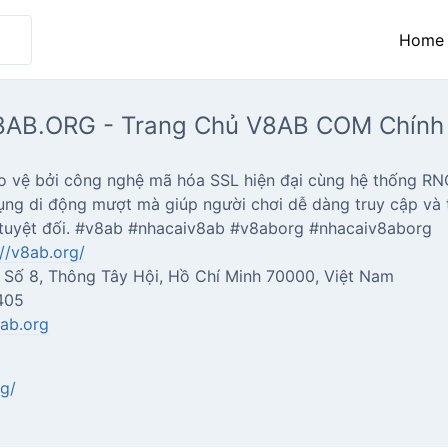
Home
8AB.ORG - Trang Chủ V8AB COM Chính
 vệ bởi công nghệ mã hóa SSL hiện đại cùng hệ thống RNG
ụng di động mượt mà giúp người chơi dễ dàng truy cập và 
 tuyệt đối. #v8ab #nhacaiv8ab #v8aborg #nhacaiv8aborg
://v8ab.org/
. Số 8, Thông Tây Hội, Hồ Chí Minh 70000, Việt Nam
405
ab.org
rg/