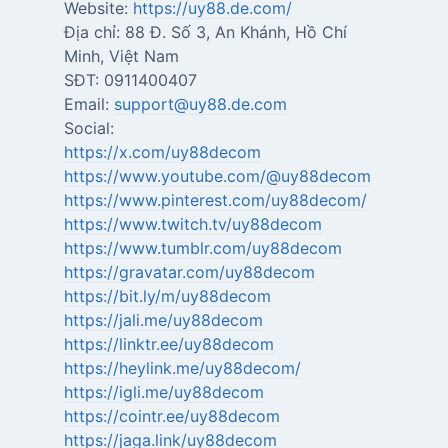
Website:
https://uy88.de.com/
Địa chỉ: 88 Đ. Số 3, An Khánh, Hồ Chí
Minh, Việt Nam
SĐT: 0911400407
Email:
support@uy88.de.com
https://x.com/uy88decom
https://www.youtube.com/@uy88decom
https://www.pinterest.com/uy88decom/
https://www.twitch.tv/uy88decom
https://www.tumblr.com/uy88decom
https://gravatar.com/uy88decom
https://bit.ly/m/uy88decom
https://jali.me/uy88decom
https://linktr.ee/uy88decom
https://heylink.me/uy88decom/
https://igli.me/uy88decom
https://cointr.ee/uy88decom
https://jaga.link/uy88decom