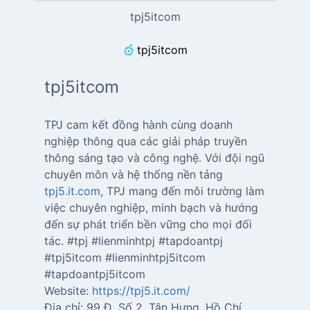
tpj5itcom
tpj5itcom
tpj5itcom
TPJ cam kết đồng hành cùng doanh
nghiệp thông qua các giải pháp truyền
thông sáng tạo và công nghệ. Với đội ngũ
chuyên môn và hệ thống nền tảng
tpj5.it.com
, TPJ mang đến môi trường làm
việc chuyên nghiệp, minh bạch và hướng
đến sự phát triển bền vững cho mọi đối
tác. #tpj #lienminhtpj #tapdoantpj
#tpj5itcom #lienminhtpj5itcom
#tapdoantpj5itcom
Website:
https://tpj5.it.com/
Địa chỉ: 99 Đ. Số 2, Tân Hưng, Hồ Chí