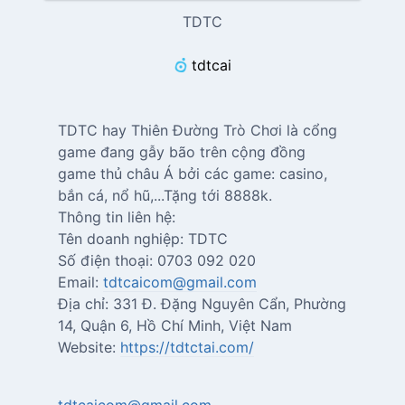
TDTC
tdtcai
TDTC hay Thiên Đường Trò Chơi là cổng
game đang gẫy bão trên cộng đồng
game thủ châu Á bởi các game: casino,
bắn cá, nổ hũ,...Tặng tới 8888k.
Thông tin liên hệ:
Tên doanh nghiệp: TDTC
Số điện thoại: 0703 092 020
Email:
tdtcaicom@gmail.com
Địa chỉ: 331 Đ. Đặng Nguyên Cẩn, Phường
14, Quận 6, Hồ Chí Minh, Việt Nam
Website:
https://tdtctai.com/