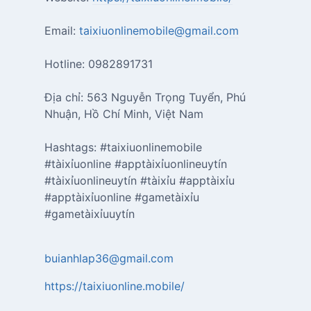
Email:
taixiuonlinemobile@gmail.com
Hotline: 0982891731
Địa chỉ: 563 Nguyễn Trọng Tuyển, Phú
Nhuận, Hồ Chí Minh, Việt Nam
Hashtags: #taixiuonlinemobile
#tàixỉuonline #apptàixỉuonlineuytín
#tàixỉuonlineuytín #tàixỉu #apptàixỉu
#apptàixỉuonline #gametàixỉu
#gametàixỉuuytín
buianhlap36@gmail.com
https://taixiuonline.mobile/