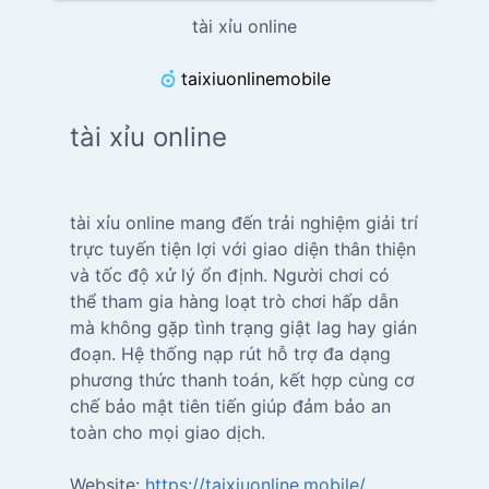
tài xỉu online
taixiuonlinemobile
tài xỉu online
tài xỉu online mang đến trải nghiệm giải trí
trực tuyến tiện lợi với giao diện thân thiện
và tốc độ xử lý ổn định. Người chơi có
thể tham gia hàng loạt trò chơi hấp dẫn
mà không gặp tình trạng giật lag hay gián
đoạn. Hệ thống nạp rút hỗ trợ đa dạng
phương thức thanh toán, kết hợp cùng cơ
chế bảo mật tiên tiến giúp đảm bảo an
toàn cho mọi giao dịch.
Website:
https://taixiuonline.mobile/