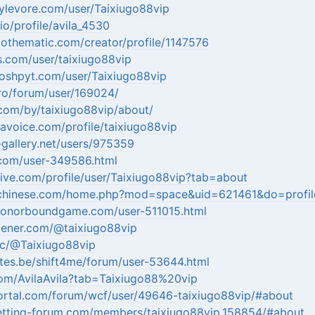
ylevore.com/user/Taixiugo88vip
.io/profile/avila_4530
llothematic.com/creator/profile/1147576
ys.com/user/taixiugo88vip
oshpyt.com/user/Taixiugo88vip
ro/forum/user/169024/
.com/by/taixiugo88vip/about/
icavoice.com/profile/taixiugo88vip
-gallery.net/users/975359
.com/user-349586.html
live.com/profile/user/Taixiugo88vip?tab=about
nchinese.com/home.php?mod=space&uid=621461&do=profil
.honorboundgame.com/user-511015.html
cener.com/@taixiugo88vip
.cc/@Taixiugo88vip
tes.be/shift4me/forum/user-53644.html
com/AvilaAvila?tab=Taixiugo88%20vip
portal.com/forum/wcf/user/49646-taixiugo88vip/#about
etting-forum.com/members/taixiugo88vip.158854/#about