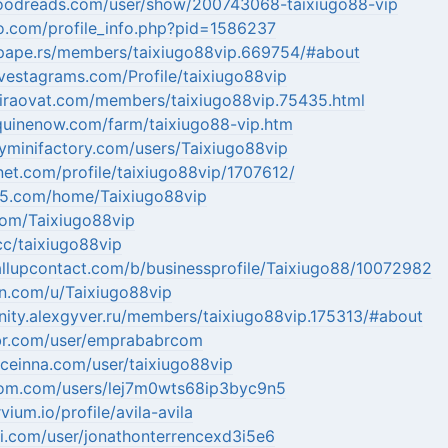
oodreads.com/user/show/200743068-taixiugo88-vip
oo.com/profile_info.php?pid=1586237
epape.rs/members/taixiugo88vip.669754/#about
vestagrams.com/Profile/taixiugo88vip
airaovat.com/members/taixiugo88vip.75435.html
quinenow.com/farm/taixiugo88-vip.htm
yminifactory.com/users/Taixiugo88vip
enet.com/profile/taixiugo88vip/1707612/
ml5.com/home/Taixiugo88vip
.com/Taixiugo88vip
.cc/taixiugo88vip
allupcontact.com/b/businessprofile/Taixiugo88/10072982
in.com/u/Taixiugo88vip
nity.alexgyver.ru/members/taixiugo88vip.175313/#about
abr.com/user/emprababrcom
aceinna.com/user/taixiugo88vip
room.com/users/lej7m0wts68ip3byc9n5
vium.io/profile/avila-avila
pi.com/user/jonathonterrencexd3i5e6