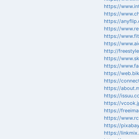
https://www.i
https://www.ch
https://anyfl
https://www.re
https://www.fi
https://www.ai
http://freesty
https://www.s
https://www.fa
https://web.bi
https://connec
https://about.
https://issuu.
https://vcook.
https://freeim
https://www.r
https://pixaba
https://linkmi