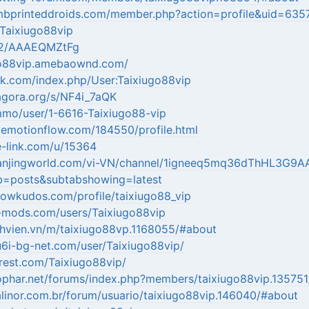
.mbprinteddroids.com/member.php?action=profile&uid=635
o/Taixiugo88vip
io/2/AAAEQMZtFg
ugo88vip.amebaownd.com/
ck.com/index.php/User:Taixiugo88vip
agora.org/s/NF4i_7aQK
immo/user/1-6616-Taixiugo88-vip
ia.emotionflow.com/184550/profile.html
e-link.com/u/15364
anjingworld.com/vi-VN/channel/1igneeq5mq36dThHL3G9A
b=posts&subtabshowing=latest
rowkudos.com/profile/taixiugo88_vip
5-mods.com/users/Taixiugo88vip
nhvien.vn/m/taixiugo88vp.1168055/#about
6i-bg-net.com/user/Taixiugo88vip/
terest.com/Taixiugo88vip/
ophar.net/forums/index.php?members/taixiugo88vip.13575
linor.com.br/forum/usuario/taixiugo88vip.146040/#about