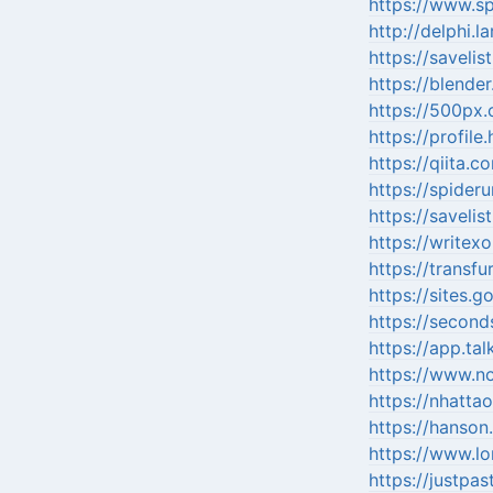
https://www.s
http://delphi.l
https://saveli
https://blende
https://500px
https://profile
https://qiita.
https://spide
https://savelis
https://write
https://transf
https://sites.
https://seconds
https://app.ta
https://www.n
https://nhatt
https://hanson
https://www.lo
https://justpas