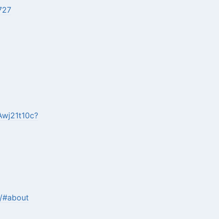
727
Awj21t10c?
1/#about