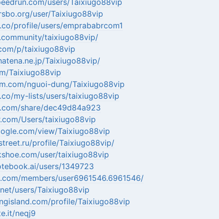
peedrun.com/users/Taixiugo88vip
arsbo.org/user/Taixiugo88vip
st.co/profile/users/emprababrcom1
r.community/taixiugo88vip/
.com/p/taixiugo88vip
.hatena.ne.jp/Taixiugo88vip/
com/Taixiugo88vip
rum.com/nguoi-dung/Taixiugo88vip
t.co/my-lists/users/taixiugo88vip
xo.com/share/dec49d84a923
ur.com/Users/taixiugo88vip
google.com/view/Taixiugo88vip
treet.ru/profile/Taixiugo88vip/
lkshoe.com/user/taixiugo88vip
otebook.ai/users/1349723
ao.com/members/user6961546.6961546/
.net/users/Taixiugo88vip
ngisland.com/profile/Taixiugo88vip
te.it/neqj9