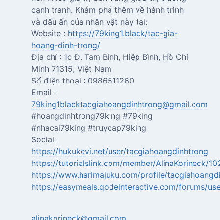
cạnh tranh. Khám phá thêm về hành trình
và dấu ấn của nhân vật này tại:
Website :
https://79king1.black/tac-gia-
hoang-dinh-trong/
Địa chỉ : 1c Đ. Tam Bình, Hiệp Bình, Hồ Chí
Minh 71315, Việt Nam
Số điện thoại : 0986511260
Email :
79king1blacktacgiahoangdinhtrong@gmail.com
#hoangdinhtrong79king #79king
#nhacai79king #truycap79king
https://hukukevi.net/user/tacgiahoangdinhtrong
https://tutorialslink.com/member/AlinaKorineck/10
https://www.harimajuku.com/profile/tacgiahoangdi
https://easymeals.qodeinteractive.com/forums/us
alinakorineck@gmail.com