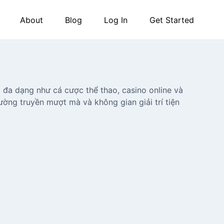
About
Blog
Log In
Get Started
ơi đa dạng như cá cược thể thao, casino online và
ờng truyền mượt mà và không gian giải trí tiện