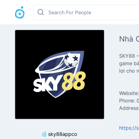
Nhà 
SKY88 – 
game bài
lợi cho 
Website
Phone: 
Address:
https://
sky88appco