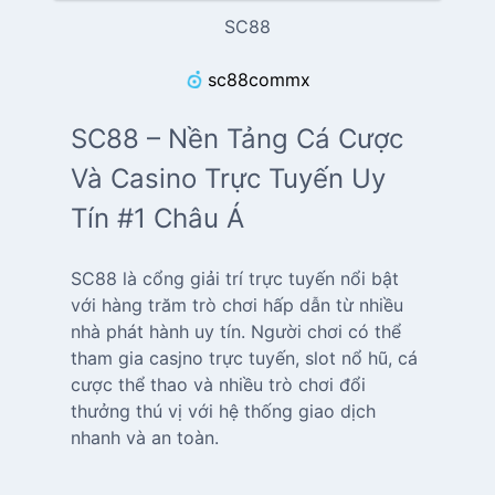
SC88
sc88commx
SC88 – Nền Tảng Cá Cược
Và Casino Trực Tuyến Uy
Tín #1 Châu Á
SC88 là cổng giải trí trực tuyến nổi bật
với hàng trăm trò chơi hấp dẫn từ nhiều
nhà phát hành uy tín. Người chơi có thể
tham gia casjno trực tuyến, slot nổ hũ, cá
cược thể thao và nhiều trò chơi đổi
thưởng thú vị với hệ thống giao dịch