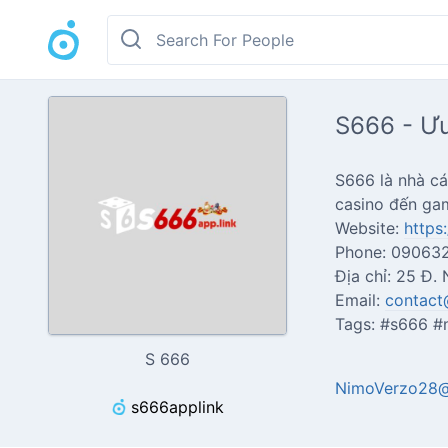
S666 - Ưu
S666 là nhà cá
casino đến gam
Website:
https
Phone: 09063
Địa chỉ: 25 Đ.
Email:
contact
Tags: #s666 #
S 666
NimoVerzo28@
s666applink