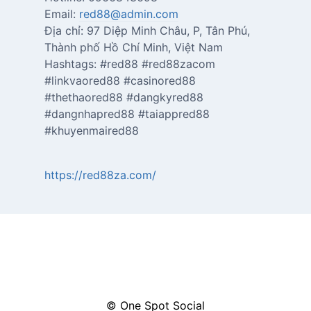
Email:
red88@admin.com
Địa chỉ: 97 Diệp Minh Châu, P, Tân Phú,
Thành phố Hồ Chí Minh, Việt Nam
Hashtags: #red88 #red88zacom
#linkvaored88 #casinored88
#thethaored88 #dangkyred88
#dangnhapred88 #taiappred88
#khuyenmaired88
https://red88za.com/
© One Spot Social