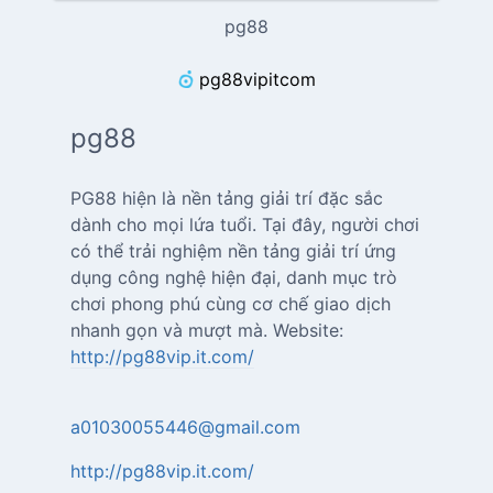
pg88
pg88vipitcom
pg88
PG88 hiện là nền tảng giải trí đặc sắc
dành cho mọi lứa tuổi. Tại đây, người chơi
có thể trải nghiệm nền tảng giải trí ứng
dụng công nghệ hiện đại, danh mục trò
chơi phong phú cùng cơ chế giao dịch
nhanh gọn và mượt mà. Website:
http://pg88vip.it.com/
a01030055446@gmail.com
http://pg88vip.it.com/