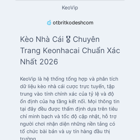
KeoVip
otbritkodeshcom
Kèo Nhà Cái 🎖️ Chuyên
Trang Keonhacai Chuẩn Xác
Nhất 2026
KeoVip là hệ thống tổng hợp và phân tích
dữ liệu kèo nhà cái cược trực tuyến, tập
trung vào tính chính xác của tỷ lệ và độ
ổn định của hạ tầng kết nối. Mọi thông tin
tại đây đều được thẩm định dựa trên tiêu
chí minh bạch và tốc độ cập nhật, hỗ trợ
người chơi nhận diện những nền tảng có
tổ chức bài bản và uy tín hàng đầu thị
trường.