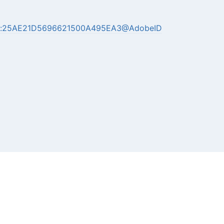
.user:25AE21D5696621500A495EA3@AdobeID