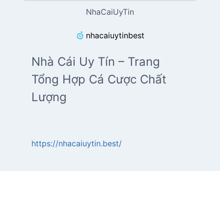
NhaCaiUyTin
nhacaiuytinbest
Nhà Cái Uy Tín – Trang
Tổng Hợp Cá Cược Chất
Lượng
https://nhacaiuytin.best/