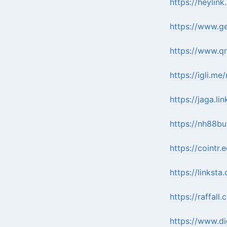
https://heylin
https://www.g
https://www.q
https://igli.me
https://jaga.li
https://nh88bui
https://cointr.
https://linkst
https://raffall
https://www.d