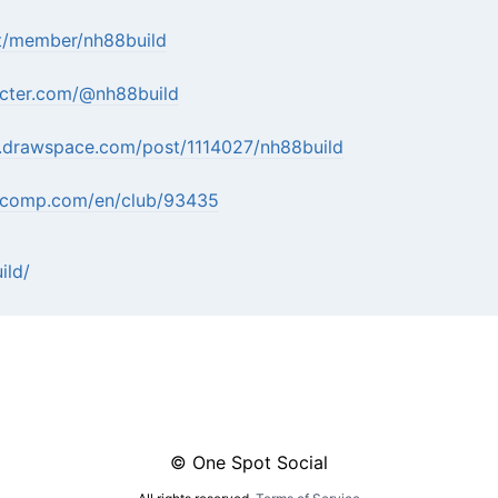
ist/member/nh88build
acter.com/@nh88build
ns.drawspace.com/post/1114027/nh88build
hcomp.com/en/club/93435
ild/
© One Spot Social