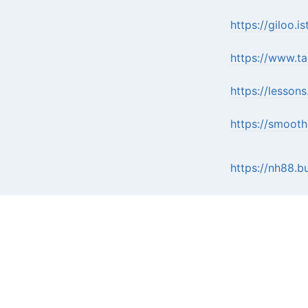
https://giloo.
https://www.t
https://lesso
https://smoot
https://nh88.bu