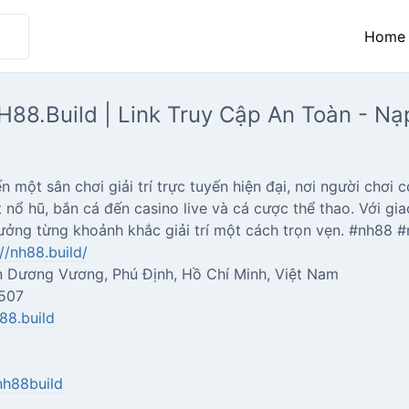
Home
88.Build | Link Truy Cập An Toàn - N
một sân chơi giải trí trực tuyến hiện đại, nơi người chơi
t nổ hũ, bắn cá đến casino live và cá cược thể thao. Với g
ưởng từng khoảnh khắc giải trí một cách trọn vẹn. #nh88
//nh88.build/
n Dương Vương, Phú Định, Hồ Chí Minh, Việt Nam
507
88.build
nh88build