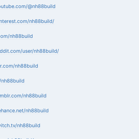
outube.com/@nh88build
nterest.com/nh88build/
.com/nh88build
ddit.com/user/nh88build/
ar.com/nh88build
m/nh88build
umblr.com/nh88build
ehance.net/nh88build
itch.tv/nh88build