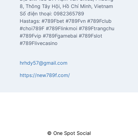
8, Thông Tây Hội, Hồ Chí Minh, Vietnam
Số điện thoại: 0982365789
Hastags: #789Fbet #789Fvn #789Fclub
#choi789F #789Flinkmoi #789Ftrangchu
#789Fvip #789Fgamebai #789Fslot
#789Flivecasino
hrhdy57@gmail.com
https://new789f.com/
© One Spot Social