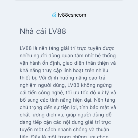
lv88csncom
Nhà cái LV88
LV88 là nền tảng giải trí trực tuyến được
nhiều người dùng quan tâm nhờ hệ thống
vận hành ổn định, giao diện thân thiện và
khả năng truy cập linh hoạt trên nhiều
thiết bị. Với định hướng nâng cao trải
nghiệm người dùng, LV88 không ngừng
cải tiến công nghệ, tối ưu tốc độ xử lý và
bổ sung các tính năng hiện đại. Nền tảng
chú trọng đến sự tiện lợi, tính bảo mật và
chất lượng dịch vụ, giúp người dùng dễ
dàng tiếp cận các nội dung giải trí trực
tuyến một cách nhanh chóng và thuận
tiện. Đây là một trong những lựa chọn