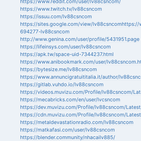
https://www.reddit.com/user/lv88csncom/
https://www.twitch.tv/lv88csncom
https://issuu.com/lv88csncom
https://sites.google.com/view/lv88csncomhttps:/
694277-lv88csncom
http://www.genina.com/user/profile/5431951.page
https://lifeinsys.com/user/lv88csncom
https://apk.tw/space-uid-7344237.html
https://www.anibookmark.com/user/lv88csncom.h
https://bytesize.me/lv88csncom
https://www.annuncigratuititalia.it/author/lv88csn
https://gitlab.vuhdo.io/lv88csncom
https://videos.muvizu.com/Profile/lv88csncom/Lat
https://mecabricks.com/en/user/lvcsncom
https://dev.muvizu.com/Profile/lv88csncom/Latest
https://cdn.muvizu.com/Profile/lv88csncom/Latest
https://metaldevastationradio.com/lv88csncom
https://matkafasi.com/user/lv88csncom
https://blender.community/nhacailv885/