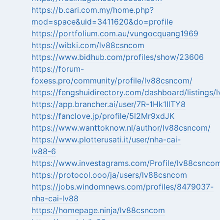
https://b.cari.com.my/home.php?
mod=space&uid=3411620&do=profile
https://portfolium.com.au/vungocquang1969
https://wibki.com/lv88csncom
https://www.bidhub.com/profiles/show/23606
https://forum-
foxess.pro/community/profile/lv88csncom/
https://fengshuidirectory.com/dashboard/listings
https://app.brancher.ai/user/7R-1Hk1IlTY8
https://fanclove.jp/profile/5l2Mr9xdJK
https://www.wanttoknow.nl/author/lv88csncom/
https://www.plotterusati.it/user/nha-cai-
lv88-6
https://www.investagrams.com/Profile/lv88csnco
https://protocol.ooo/ja/users/lv88csncom
https://jobs.windomnews.com/profiles/8479037-
nha-cai-lv88
https://homepage.ninja/lv88csncom