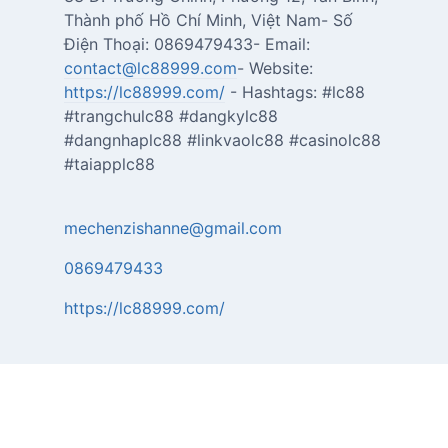
Thành phố Hồ Chí Minh, Việt Nam- Số
Điện Thoại: 0869479433- Email:
contact@lc88999.com
- Website:
https://lc88999.com/
- Hashtags: #lc88
#trangchulc88 #dangkylc88
#dangnhaplc88 #linkvaolc88 #casinolc88
#taiapplc88
mechenzishanne@gmail.com
0869479433
https://lc88999.com/