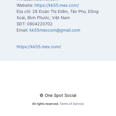
Website:
https://kk55.mex.com/
Địa chỉ: 28 Đoàn Thị Điểm, Tân Phú, Đồng
Xoài, Bình Phước, Việt Nam
SĐT: 0904220702
Email:
kk55mexcom@gmail.com
https://kk55.mex.com/
© One Spot Social
All rights reserved.
Terms of Service