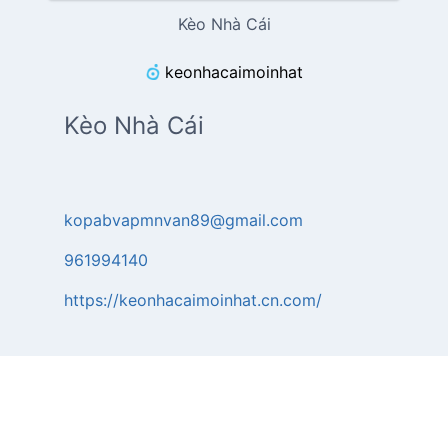
Kèo Nhà Cái
keonhacaimoinhat
Kèo Nhà Cái
kopabvapmnvan89@gmail.com
961994140
https://keonhacaimoinhat.cn.com/