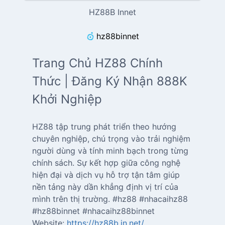
HZ88B Innet
hz88binnet
Trang Chủ HZ88 Chính
Thức | Đăng Ký Nhận 888K
Khởi Nghiệp
HZ88 tập trung phát triển theo hướng
chuyên nghiệp, chú trọng vào trải nghiệm
người dùng và tính minh bạch trong từng
chính sách. Sự kết hợp giữa công nghệ
hiện đại và dịch vụ hỗ trợ tận tâm giúp
nền tảng này dần khẳng định vị trí của
mình trên thị trường. #hz88 #nhacaihz88
#hz88binnet #nhacaihz88binnet
Website:
https://hz88b.in.net/