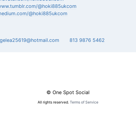
/www.tumblr.com/@hoki885ukcom
/medium.com/@hoki885ukcom
gelea25619@hotmail.com
813 9876 5462
© One Spot Social
All rights reserved.
Terms of Service