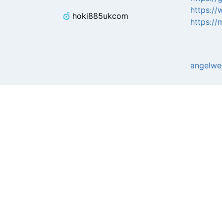
https:/
hoki885ukcom
https:/
angelwe