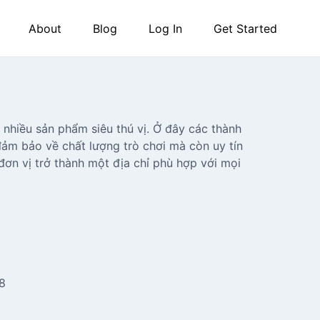
About
Blog
Log In
Get Started
 nhiều sản phẩm siêu thú vị. Ở đây các thành
 đảm bảo về chất lượng trò chơi mà còn uy tín
đơn vị trở thành một địa chỉ phù hợp với mọi
8