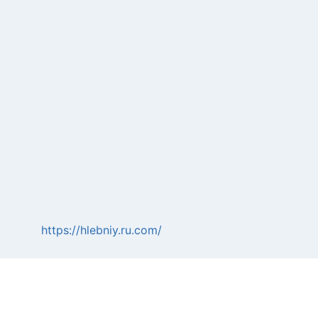
https://hlebniy.ru.com/