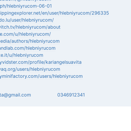
a.ph/hlebniyrucom-06-01
hippingexplorer.net/en/user/hlebniyrucom/296335
ido.lu/user/hlebniyrucom/
itch.tv/hlebniyrucom/about
de.com/u/hlebniyrucom/
media/authors/hlebniyrucom
andlab.com/hlebniyrucom
te.it/u/hlebniyrucom
vidster.com/profile/kariangelsuavita
waq.org/users/hlebniyrucom
yminifactory.com/users/hlebniyrucom
ita@gmail.com
0346912341