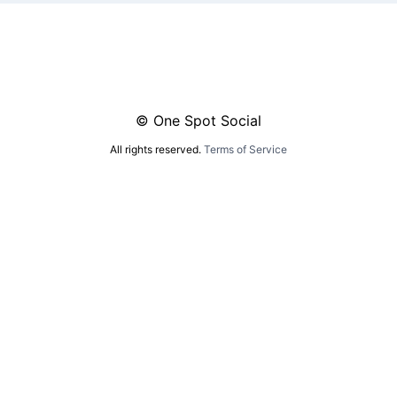
© One Spot Social
All rights reserved.
Terms of Service