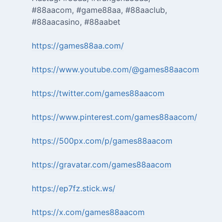
#88aacom, #game88aa, #88aaclub,
#88aacasino, #88aabet
https://games88aa.com/
https://www.youtube.com/@games88aacom
https://twitter.com/games88aacom
https://www.pinterest.com/games88aacom/
https://500px.com/p/games88aacom
https://gravatar.com/games88aacom
https://ep7fz.stick.ws/
https://x.com/games88aacom