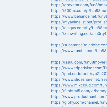
https://gravatar.com/fun88mo
https://500px.com/p/fun88mo
https://www.behance.net/fun8
https://myanimelist.net/profil
https://disqus.com/by/fun88m
https://zenwriting.net/anh0rq
https://substance3d.adobe.
https://www.tumblr.com/fun8
https://issuu.com/fun88movie1
https://www.tripadvisor.com/P
https://pad.codefor.fr/s/bZh2
https://www.slideshare.net/fr
https://www.mixcloud.com/fu
https://fliphtml5.com/vi/home
https://www.producthunt.com
https://giphy.com/channel/fu