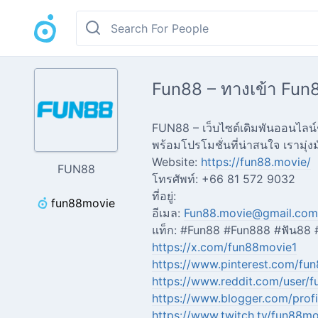
Fun88 – ทางเข้า Fun88
FUN88 – เว็บไซต์เดิมพันออนไลน์
พร้อมโปรโมชั่นที่น่าสนใจ เรามุ่
Website:
https://fun88.movie/
FUN88
โทรศัพท์: +66 81 572 9032
ที่อยู่:
fun88movie
อีเมล:
Fun88.movie@gmail.com
https://x.com/fun88movie1
https://www.pinterest.com/fu
https://www.reddit.com/user/
https://www.blogger.com/pr
https://www.twitch.tv/fun88m