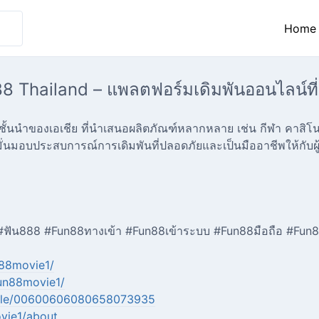
Home
 Thailand – แพลตฟอร์มเดิมพันออนไลน์ที่น่
ชั้นนำของเอเชีย ที่นำเสนอผลิตภัณฑ์หลากหลาย เช่น กีฬา คาสิโ
งมั่นมอบประสบการณ์การเดิมพันที่ปลอดภัยและเป็นมืออาชีพให้กับผู
n88movie1/
fun88movie1/
ofile/00600606080658073935
ovie1/about