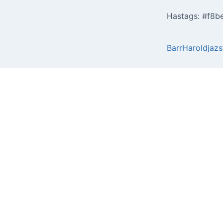
Hastags: #f8b
BarrHaroldjaz