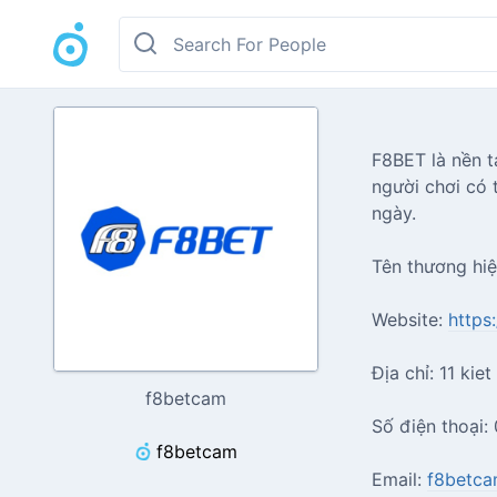
F8BET là nền t
người chơi có 
ngày.
Tên thương hi
Website:
https
Địa chỉ: 11 kie
f8betcam
Số điện thoại
f8betcam
Email:
f8betc