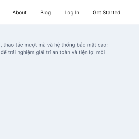
About
Blog
Log In
Get Started
đại, thao tác mượt mà và hệ thống bảo mật cao;
để trải nghiệm giải trí an toàn và tiện lợi mỗi