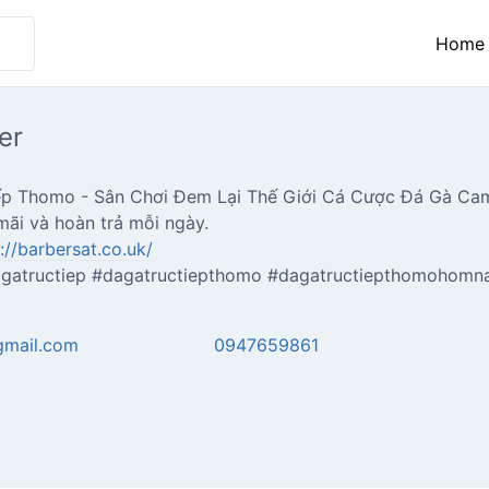
Home
er
ếp Thomo - Sân Chơi Đem Lại Thế Giới Cá Cược Đá Gà C
ãi và hoàn trả mỗi ngày.
://barbersat.co.uk/
agatructiep #dagatructiepthomo #dagatructiepthomohomn
mail.com
0947659861