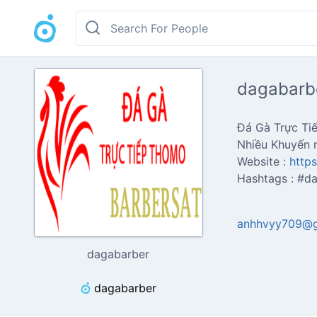
dagabarb
Đá Gà Trực Ti
Nhiều Khuyến m
Website :
https
Hashtags : #d
anhhvyy709@g
dagabarber
dagabarber