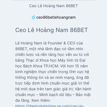
Ceo Lê Hoàng Nam 86BET
ceo86betlehoangnam
Ceo Lê Hoàng Nam 86BET
Lê Hoàng Nam là Founder & CEO của
86BET, một nhà lãnh đạo có tầm nhìn
chiến lược và nền tảng học vấn ưu tú với
bằng Thạc sĩ Khoa học Máy tính từ Đại
học Bách Khoa TP.HCM. Với hơn 15 năm
kinh nghiệm thực chiến trong lĩnh vực hệ
thống thông tin và an ninh mạng, ông đã
trực tiếp định hình chuẩn mực giải trí thế
hệ mới dựa trên tam giác giá trị: Vận hành
chuẩn mực – Minh bạch dữ liệu – Bảo mật
đa tầng. Xem thêm:
https://thestudybridge.sa.com/ceo-le-