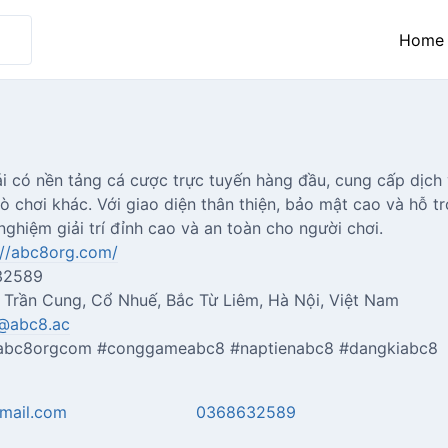
Home
i có nền tảng cá cược trực tuyến hàng đầu, cung cấp dịch 
trò chơi khác. Với giao diện thân thiện, bảo mật cao và hỗ
nghiệm giải trí đỉnh cao và an toàn cho người chơi.
://abc8org.com/
32589
. Trần Cung, Cổ Nhuế, Bắc Từ Liêm, Hà Nội, Việt Nam
@abc8.ac
#abc8orgcom #conggameabc8 #naptienabc8 #dangkiabc8
mail.com
0368632589