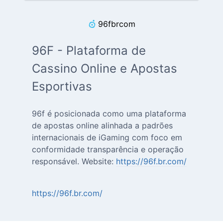
96fbrcom
96F - Plataforma de
Cassino Online e Apostas
Esportivas
96f é posicionada como uma plataforma
de apostas online alinhada a padrões
internacionais de iGaming com foco em
conformidade transparência e operação
responsável. Website:
https://96f.br.com/
https://96f.br.com/