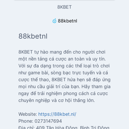
8KBET
88kbetnl
88kbetnl
8KBET tự hào mang đến cho người chơi
một nền tảng cá cược an toàn và uy tín.
Với sự đa dạng trong các thể loại trò chơi
như game bài, sòng bạc trực tuyến và cá
cược thể thao, 8KBET hứa hẹn sẽ đáp ứng
mọi nhu cầu giải trí của bạn. Hãy tham gia
ngay để trải nghiệm phong cách cá cược
chuyên nghiệp và cơ hội thắng lớn.
Website:
https://88kbet.nl/
Phone: 0273147694
Địa chỉ: 409 Tân Hòa Đông, Bình Trị Đông,