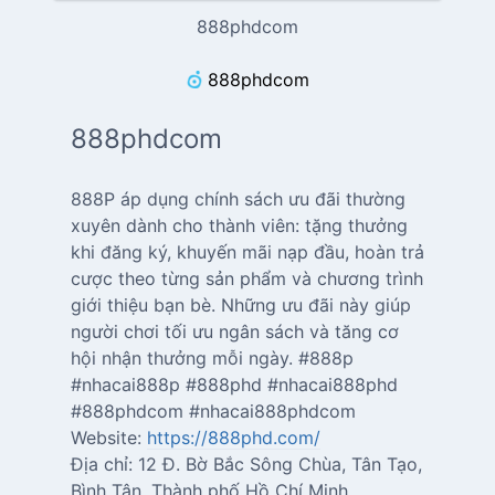
888phdcom
888phdcom
888phdcom
888P áp dụng chính sách ưu đãi thường
xuyên dành cho thành viên: tặng thưởng
khi đăng ký, khuyến mãi nạp đầu, hoàn trả
cược theo từng sản phẩm và chương trình
giới thiệu bạn bè. Những ưu đãi này giúp
người chơi tối ưu ngân sách và tăng cơ
hội nhận thưởng mỗi ngày. #888p
#nhacai888p #888phd #nhacai888phd
#888phdcom #nhacai888phdcom
Website:
https://888phd.com/
Địa chỉ: 12 Đ. Bờ Bắc Sông Chùa, Tân Tạo,
Bình Tân, Thành phố Hồ Chí Minh