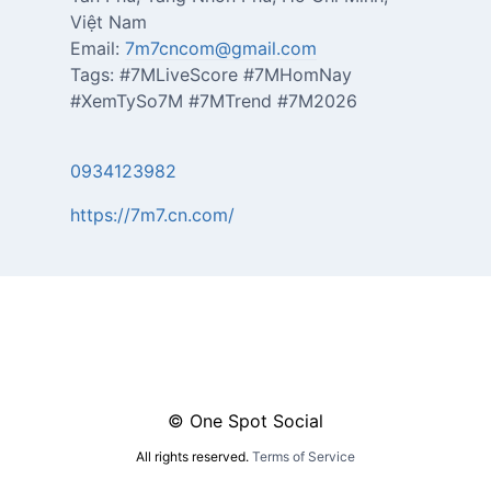
Việt Nam
Email:
7m7cncom@gmail.com
Tags: #7MLiveScore #7MHomNay
#XemTySo7M #7MTrend #7M2026
0934123982
https://7m7.cn.com/
© One Spot Social
All rights reserved.
Terms of Service