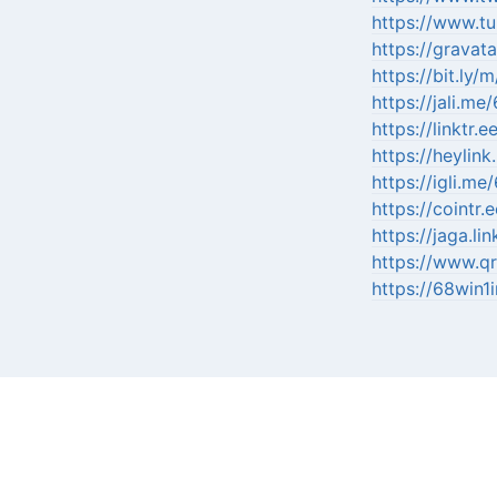
https://www.t
https://gravat
https://bit.ly/
https://jali.me
https://linktr.
https://heylin
https://igli.me
https://cointr.
https://jaga.li
https://www.q
https://68win1i