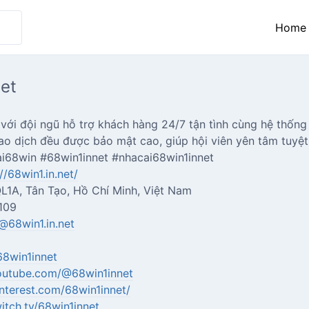
Home
et
với đội ngũ hỗ trợ khách hàng 24/7 tận tình cùng hệ thống
iao dịch đều được bảo mật cao, giúp hội viên yên tâm tuyệt đ
i68win #68win1innet #nhacai68win1innet
//68win1.in.net/
QL1A, Tân Tạo, Hồ Chí Minh, Việt Nam
109
@68win1.in.net
68win1innet
outube.com/@68win1innet
nterest.com/68win1innet/
itch.tv/68win1innet