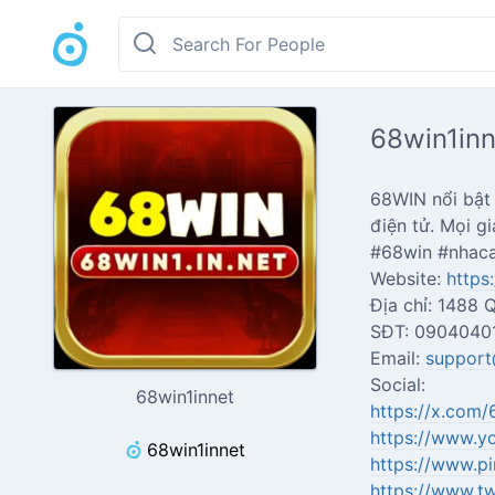
68win1inn
68WIN nổi bật 
điện tử. Mọi g
#68win #nhaca
Website:
https:
Địa chỉ: 1488 
SĐT: 0904040
Email:
support
68win1innet
https://x.com/
https://www.y
68win1innet
https://www.pi
https://www.tw