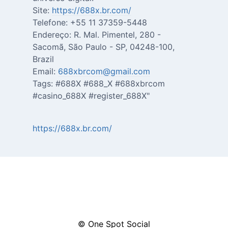
Site:
https://688x.br.com/
Telefone: +55 11 37359-5448
Endereço: R. Mal. Pimentel, 280 -
Sacomã, São Paulo - SP, 04248-100,
Brazil
Email:
688xbrcom@gmail.com
Tags: #688X #688_X #688xbrcom
#casino_688X #register_688X"
https://688x.br.com/
© One Spot Social