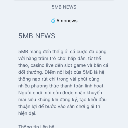
5MB NEWS
5mbnews
5MB NEWS
5MB mang đến thế giới cá cược đa dạng
với hàng trăm trò chơi hấp dẫn, từ thể
thao, casino live đến slot game và bắn cá
đổi thưởng. Điểm nổi bật của 5MB là hệ
thống nạp rút chỉ trong vài phút cùng
nhiều phương thức thanh toán linh hoạt.
Người chơi mới còn được nhận khuyến
mãi siêu khủng khi đăng ký, tạo khởi đầu
thuận lợi để bước vào sân chơi giải trí
hiện đại.
Thông tin liên hệ