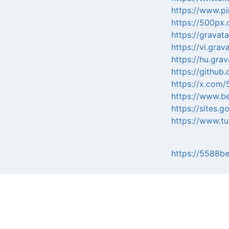
https://www.pi
https://500px
https://gravat
https://vi.gra
https://hu.gra
https://github
https://x.com/
https://www.b
https://sites.
https://www.t
https://5588bet