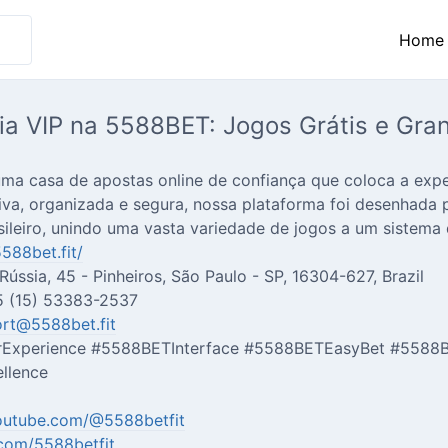
Home
ia VIP na 5588BET: Jogos Grátis e Gra
ma casa de apostas online de confiança que coloca a expe
tiva, organizada e segura, nossa plataforma foi desenhada p
sileiro, unindo uma vasta variedade de jogos a um sistema 
5588bet.fit/
Rússia, 45 - Pinheiros, São Paulo - SP, 16304-627, Brazil
55 (15) 53383-2537
rt@5588bet.fit
Experience #5588BETInterface #5588BETEasyBet #5588
llence
outube.com/@5588betfit
r.com/5588betfit