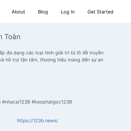
About
Blog
Log In
Get Started
n Toàn
 đa dạng các loại hình giải trí từ lô đề truyền
 và hỗ trợ tận tâm, thương hiệu mang đến sự an
B #nhacai123B #keophatgoc123B
https://123b.news/