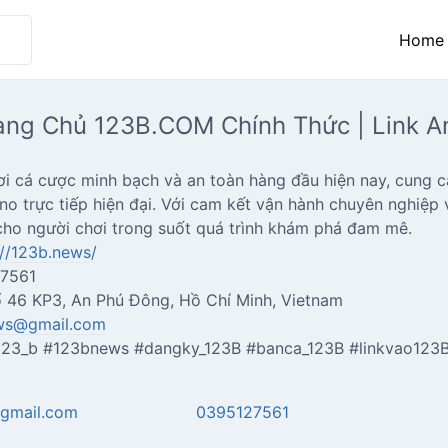
Home
ang Chủ 123B.COM Chính Thức | Link A
ơi cá cược minh bạch và an toàn hàng đầu hiện nay, cung cấp
no trực tiếp hiện đại. Với cam kết vận hành chuyên nghiệp
cho người chơi trong suốt quá trình khám phá đam mê.
://123b.news/
27561
ổ 46 KP3, An Phú Đông, Hồ Chí Minh, Vietnam
ws@gmail.com
123_b #123bnews #dangky_123B #banca_123B #linkvao123
gmail.com
0395127561